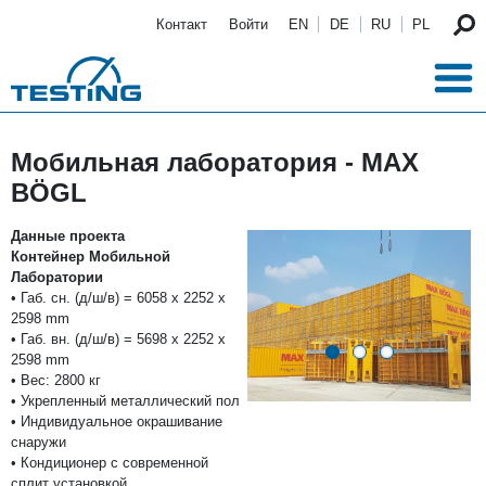
Перейти к основному содержанию
Контакт
Войти
EN
DE
RU
PL
Мобильная лаборатория - MAX
BÖGL
Данные проекта
Контейнер Мобильной
Лаборатории
• Габ. сн. (д/ш/в) = 6058 x 2252 x
2598 mm
• Габ. вн. (д/ш/в) = 5698 x 2252 x
2598 mm
• Вес: 2800 кг
• Укрепленный металлический пол
• Индивидуальное окрашивание
снаружи
• Кондиционер с современной
сплит установкой