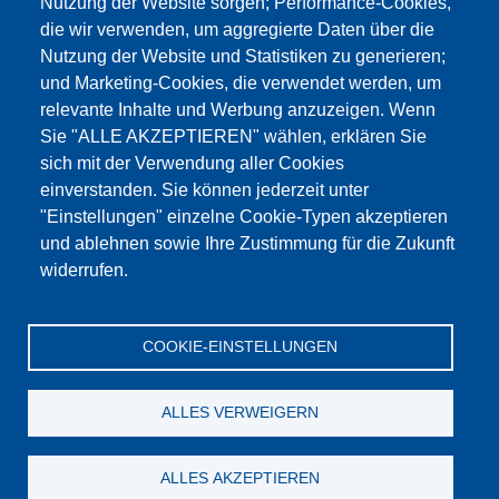
Nutzung der Website sorgen; Performance-Cookies,
die wir verwenden, um aggregierte Daten über die
Этот материал заблокирован, потому что
Nutzung der Website und Statistiken zu generieren;
файлы cookie Google Maps не были приняты.
und Marketing-Cookies, die verwendet werden, um
relevante Inhalte und Werbung anzuzeigen. Wenn
НЕОБХОДИМО ПРИНЯТЬ ТОЛЬКО
Sie "ALLE AKZEPTIEREN" wählen, erklären Sie
ФАЙЛЫ COOKIE GOOGLE MAPS.
sich mit der Verwendung aller Cookies
einverstanden. Sie können jederzeit unter
Alle Cookies akzeptieren
"Einstellungen" einzelne Cookie-Typen akzeptieren
und ablehnen sowie Ihre Zustimmung für die Zukunft
widerrufen.
Продукция
Новости
О нас
Реализация
Сервис
COOKIE-EINSTELLUNGEN
Референции
Jobs
Контакт
Защита данных
Выходные данные
GTC
Katalog
ALLES VERWEIGERN
© Testing Bluhm & Feuerherdt GmbH
07.08.2026
ALLES AKZEPTIEREN