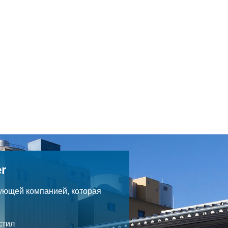
r
ующей компанией, которая
.
стил