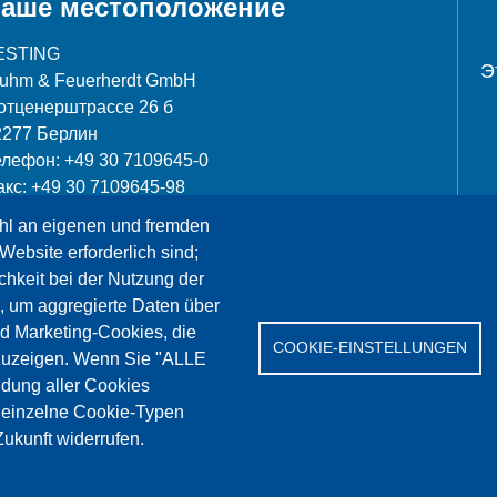
аше местоположение
ESTING
Э
luhm & Feuerherdt GmbH
отценерштрассе 26 б
2277 Берлин
елефон: +49 30 7109645-0
акс: +49 30 7109645-98
hl an eigenen und fremden
nfo@testing.de
Website erforderlich sind;
chkeit bei der Nutzung der
, um aggregierte Daten über
nd Marketing-Cookies, die
COOKIE-EINSTELLUNGEN
Сервис
Референции
Jobs
Контакт
Защит
zuzeigen. Wenn Sie "ALLE
dung aller Cookies
" einzelne Cookie-Typen
ukunft widerrufen.