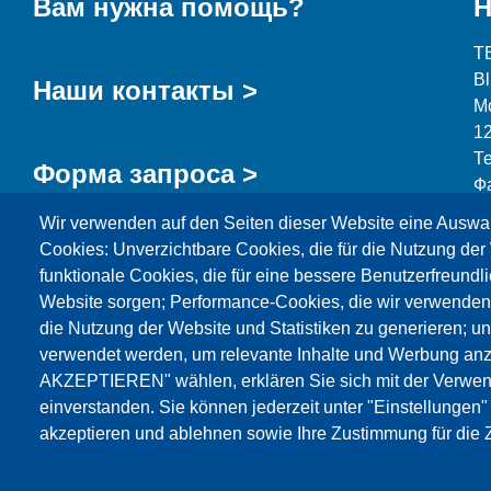
Вам нужна помощь?
Н
T
B
Наши контакты >
М
1
Т
Форма запроса >
Ф
Wir verwenden auf den Seiten dieser Website eine Auswa
i
Cookies: Unverzichtbare Cookies, die für die Nutzung der 
funktionale Cookies, die für eine bessere Benutzerfreundli
Website sorgen; Performance-Cookies, die wir verwenden
die Nutzung der Website und Statistiken zu generieren; u
Продукция
Новости
О нас
Реализация
verwendet werden, um relevante Inhalte und Werbung an
AKZEPTIEREN" wählen, erklären Sie sich mit der Verwen
Katalog
einverstanden. Sie können jederzeit unter "Einstellungen
akzeptieren und ablehnen sowie Ihre Zustimmung für die Z
© Testing Bluhm & Feuerherdt GmbH
07.08.2026