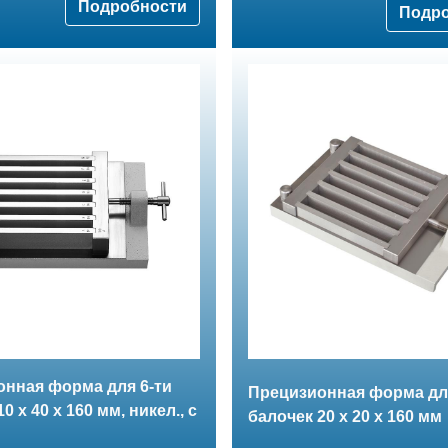
Подробности
Подр
нная форма для 6-ти
Прецизионная форма для
0 х 40 х 160 мм, никел., с
балочек 20 х 20 х 160 мм