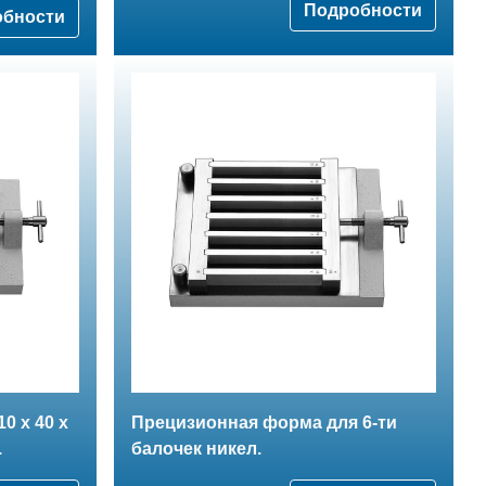
Подробности
обности
0 х 40 х
Прецизионная форма для 6-ти
.
балочек никел.