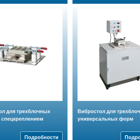
ол для трехблочных
Вибростол для трехбло
о спецкреплением
универсальных форм
Подробности
Подр