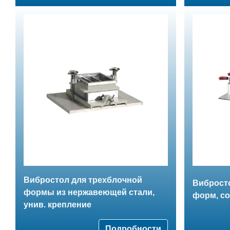
Вибростол для трехблочной
Виброст
формы из нержавеющей стали,
форм, с
унив. крепление
Подробности