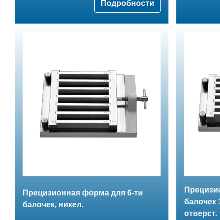
Подробности
Прецизио
Прецизионная форма для 6-ти
балочек 1
балочек, никел.
отверст.