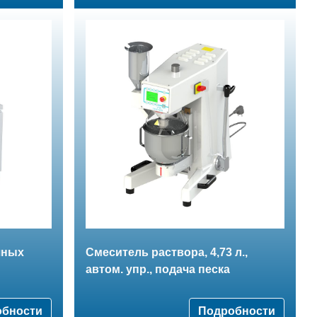
чных
Смеситель раствора, 4,73 л.,
автом. упр., подача песка
обности
Подробности