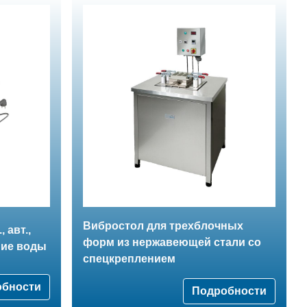
Вибростол для трехблочных
 авт.,
форм из нержавеющей стали со
ние воды
спецкреплением
обности
Подробности