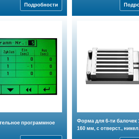
Подробности
Подр
Форма для 6-ти балочек 1
тельное программное
160 мм, с отверст., никел