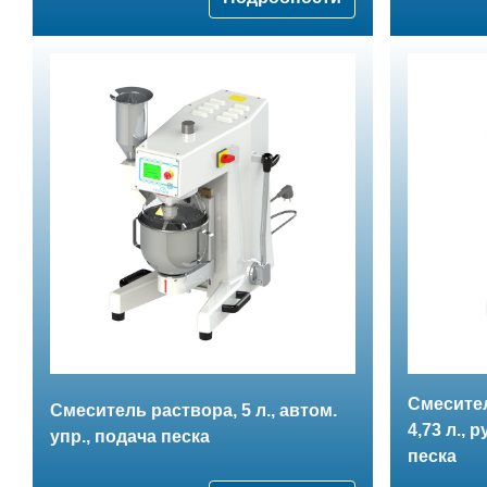
Смесите
Смеситель раствора, 5 л., автом.
4,73 л., 
упр., подача песка
песка