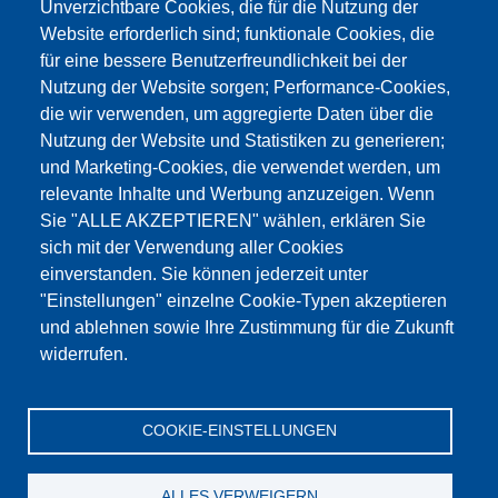
Unverzichtbare Cookies, die für die Nutzung der
Website erforderlich sind; funktionale Cookies, die
für eine bessere Benutzerfreundlichkeit bei der
Nutzung der Website sorgen; Performance-Cookies,
die wir verwenden, um aggregierte Daten über die
Этот материал заблокирован, потому что
Nutzung der Website und Statistiken zu generieren;
файлы cookie Google Maps не были приняты.
und Marketing-Cookies, die verwendet werden, um
relevante Inhalte und Werbung anzuzeigen. Wenn
НЕОБХОДИМО ПРИНЯТЬ ТОЛЬКО
Sie "ALLE AKZEPTIEREN" wählen, erklären Sie
ФАЙЛЫ COOKIE GOOGLE MAPS.
sich mit der Verwendung aller Cookies
einverstanden. Sie können jederzeit unter
Alle Cookies akzeptieren
"Einstellungen" einzelne Cookie-Typen akzeptieren
und ablehnen sowie Ihre Zustimmung für die Zukunft
widerrufen.
Продукция
Новости
О нас
Реализация
Сервис
COOKIE-EINSTELLUNGEN
Референции
Jobs
Контакт
Защита данных
Выходные данные
GTC
Katalog
ALLES VERWEIGERN