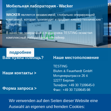
Мобильная лаборатория - Wacker
WACKER
является независимой, глобально оперирующей
компанией, которая производит и продает химико-технические
продукты.
В качестве генерального подрядчика TESTING оснастил
комплексный лабораторный контейнер.
подробнее
Вам нужна помощь?
Наше местоположение
TESTING
Bluhm & Feuerherdt GmbH
Наши контакты >
Мотценерштрассе 26 б
12277 Берлин
Телефон: +49 30 7109645-0
Форма запроса >
Факс: +49 30 7109645-98
info@testing.de
Wir verwenden auf den Seiten dieser Website eine
Auswahl an eigenen und fremden Cookies: