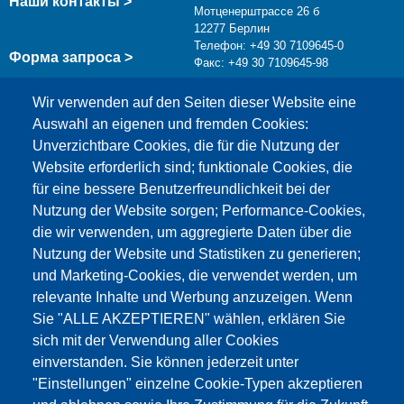
Наши контакты >
Мотценерштрассе 26 б
12277 Берлин
Телефон: +49 30 7109645-0
Форма запроса >
Факс: +49 30 7109645-98
info@testing.de
Wir verwenden auf den Seiten dieser Website eine
Auswahl an eigenen und fremden Cookies:
Unverzichtbare Cookies, die für die Nutzung der
Website erforderlich sind; funktionale Cookies, die
für eine bessere Benutzerfreundlichkeit bei der
Nutzung der Website sorgen; Performance-Cookies,
die wir verwenden, um aggregierte Daten über die
Этот материал заблокирован, потому что
Nutzung der Website und Statistiken zu generieren;
файлы cookie Google Maps не были приняты.
und Marketing-Cookies, die verwendet werden, um
relevante Inhalte und Werbung anzuzeigen. Wenn
НЕОБХОДИМО ПРИНЯТЬ ТОЛЬКО
Sie "ALLE AKZEPTIEREN" wählen, erklären Sie
ФАЙЛЫ COOKIE GOOGLE MAPS.
sich mit der Verwendung aller Cookies
einverstanden. Sie können jederzeit unter
Alle Cookies akzeptieren
"Einstellungen" einzelne Cookie-Typen akzeptieren