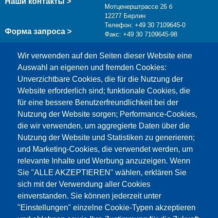
Наши контакты >
Мотценерштрассе 26 б
12277 Берлин
Телефон: +49 30 7109645-0
Форма запроса >
Факс: +49 30 7109645-98
info@testing.de
Wir verwenden auf den Seiten dieser Website eine
Auswahl an eigenen und fremden Cookies:
Unverzichtbare Cookies, die für die Nutzung der
Website erforderlich sind; funktionale Cookies, die
für eine bessere Benutzerfreundlichkeit bei der
Nutzung der Website sorgen; Performance-Cookies,
die wir verwenden, um aggregierte Daten über die
Этот материал заблокирован, потому что
Nutzung der Website und Statistiken zu generieren;
файлы cookie Google Maps не были приняты.
und Marketing-Cookies, die verwendet werden, um
relevante Inhalte und Werbung anzuzeigen. Wenn
НЕОБХОДИМО ПРИНЯТЬ ТОЛЬКО
Sie "ALLE AKZEPTIEREN" wählen, erklären Sie
ФАЙЛЫ COOKIE GOOGLE MAPS.
sich mit der Verwendung aller Cookies
einverstanden. Sie können jederzeit unter
Alle Cookies akzeptieren
"Einstellungen" einzelne Cookie-Typen akzeptieren