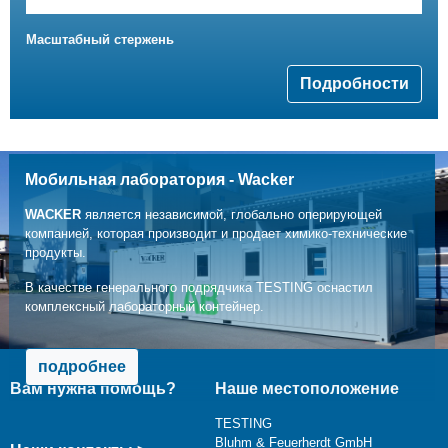
Масштабный стержень
Подробности
Мобильная лаборатория - Wacker
WACKER
является независимой, глобально оперирующей
компанией, которая производит и продает химико-технические
продукты.
В качестве генерального подрядчика TESTING оснастил
комплексный лабораторный контейнер.
подробнее
Вам нужна помощь?
Наше местоположение
TESTING
Bluhm & Feuerherdt GmbH