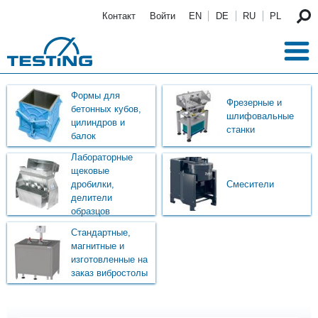
Перейти к основному содержанию
Контакт
Войти
EN
DE
RU
PL
Формы для
Фрезерные и
бетонных кубов,
шлифовальные
цилиндров и
станки
балок
Лабораторные
щековые
дробилки,
Смесители
делители
образцов
Стандартные,
магнитные и
изготовленные на
заказ вибростолы