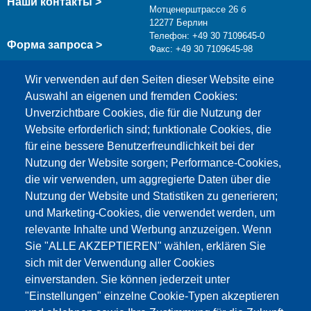
Наши контакты >
Мотценерштрассе 26 б
12277 Берлин
Телефон: +49 30 7109645-0
Форма запроса >
Факс: +49 30 7109645-98
info@testing.de
Wir verwenden auf den Seiten dieser Website eine
Auswahl an eigenen und fremden Cookies:
Unverzichtbare Cookies, die für die Nutzung der
Website erforderlich sind; funktionale Cookies, die
für eine bessere Benutzerfreundlichkeit bei der
Nutzung der Website sorgen; Performance-Cookies,
die wir verwenden, um aggregierte Daten über die
Этот материал заблокирован, потому что
Nutzung der Website und Statistiken zu generieren;
файлы cookie Google Maps не были приняты.
und Marketing-Cookies, die verwendet werden, um
relevante Inhalte und Werbung anzuzeigen. Wenn
НЕОБХОДИМО ПРИНЯТЬ ТОЛЬКО
Sie "ALLE AKZEPTIEREN" wählen, erklären Sie
ФАЙЛЫ COOKIE GOOGLE MAPS.
sich mit der Verwendung aller Cookies
einverstanden. Sie können jederzeit unter
Alle Cookies akzeptieren
"Einstellungen" einzelne Cookie-Typen akzeptieren