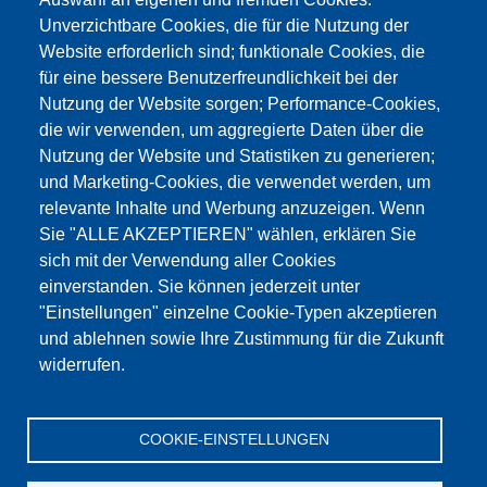
Unverzichtbare Cookies, die für die Nutzung der
Website erforderlich sind; funktionale Cookies, die
für eine bessere Benutzerfreundlichkeit bei der
Nutzung der Website sorgen; Performance-Cookies,
die wir verwenden, um aggregierte Daten über die
Этот материал заблокирован, потому что
Nutzung der Website und Statistiken zu generieren;
файлы cookie Google Maps не были приняты.
und Marketing-Cookies, die verwendet werden, um
relevante Inhalte und Werbung anzuzeigen. Wenn
НЕОБХОДИМО ПРИНЯТЬ ТОЛЬКО
Sie "ALLE AKZEPTIEREN" wählen, erklären Sie
ФАЙЛЫ COOKIE GOOGLE MAPS.
sich mit der Verwendung aller Cookies
einverstanden. Sie können jederzeit unter
Alle Cookies akzeptieren
"Einstellungen" einzelne Cookie-Typen akzeptieren
und ablehnen sowie Ihre Zustimmung für die Zukunft
widerrufen.
Продукция
Новости
О нас
Реализация
Сервис
COOKIE-EINSTELLUNGEN
Референции
Jobs
Контакт
Защита данных