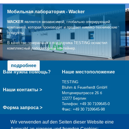
Мобильная лаборатория - Wacker
WACKER
является независимой, глобально оперирующей
компанией, которая производит и продает химико-технические
продукты.
В качестве генерального подрядчика TESTING оснастил
комплексный лабораторный контейнер.
подробнее
Вам нужна помощь?
Наше местоположение
TESTING
Bluhm & Feuerherdt GmbH
Наши контакты >
Мотценерштрассе 26 б
12277 Берлин
Телефон: +49 30 7109645-0
Форма запроса >
Факс: +49 30 7109645-98
info@testing.de
Wir verwenden auf den Seiten dieser Website eine
Auswahl an eigenen und fremden Cookies: