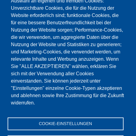
Auswahl an eigenen und fremden Cookies:
Unverzichtbare Cookies, die für die Nutzung der
Website erforderlich sind; funktionale Cookies, die
für eine bessere Benutzerfreundlichkeit bei der
Nutzung der Website sorgen; Performance-Cookies,
die wir verwenden, um aggregierte Daten über die
Этот материал заблокирован, потому что
Nutzung der Website und Statistiken zu generieren;
файлы cookie Google Maps не были приняты.
und Marketing-Cookies, die verwendet werden, um
relevante Inhalte und Werbung anzuzeigen. Wenn
НЕОБХОДИМО ПРИНЯТЬ ТОЛЬКО
Sie "ALLE AKZEPTIEREN" wählen, erklären Sie
ФАЙЛЫ COOKIE GOOGLE MAPS.
sich mit der Verwendung aller Cookies
einverstanden. Sie können jederzeit unter
Alle Cookies akzeptieren
"Einstellungen" einzelne Cookie-Typen akzeptieren
und ablehnen sowie Ihre Zustimmung für die Zukunft
widerrufen.
Продукция
Новости
О нас
Реализация
Сервис
COOKIE-EINSTELLUNGEN
Референции
Jobs
Контакт
Защита данных