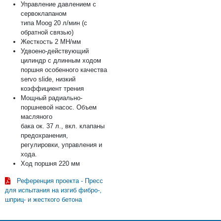
Управление давлением с
сервоклапаном
типа Moog 20 л/мин (с
обратной связью)
Жесткость 2 МН/мм
Удвоено-действующий
цилиндр с длинным ходом
поршня особенного качества
servo slide, низкий
коэффициент трения
Мощный радиально-
поршневой насос. Объем
масляного
бака ок. 37 л., вкл. клапаны
предохранения,
регулировки, управления и
хода.
Ход поршня 220 мм
Референция проекта - Пресс
для испытания на изгиб фибро-,
шприц- и жесткого бетона