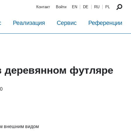
Контакт
Войти
EN
DE
RU
PL
с
Реализация
Сервис
Референции
в деревянном футляре
00
м внешним видом