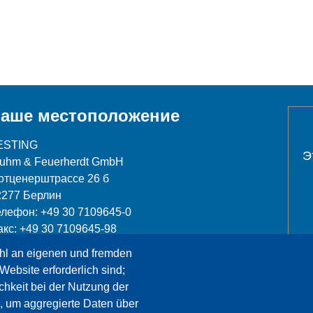
аше местоположение
ESTING
Э
luhm & Feuerherdt GmbH
отценерштрассе 26 б
2277 Берлин
елефон: +49 30 7109645-0
акс: +49 30 7109645-98
hl an eigenen und fremden
nfo@testing.de
Website erforderlich sind;
chkeit bei der Nutzung der
, um aggregierte Daten über