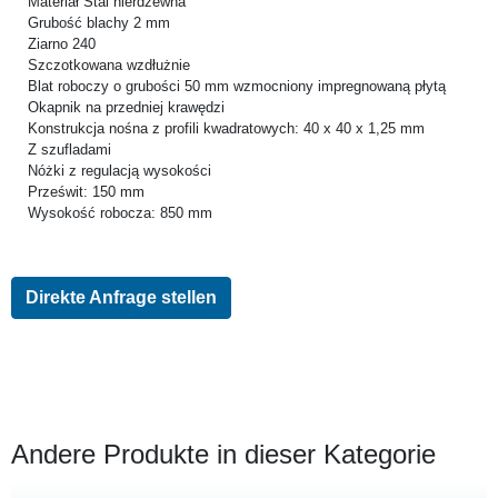
Materiał Stal nierdzewna
Grubość blachy 2 mm
Ziarno 240
Szczotkowana wzdłużnie
Blat roboczy o grubości 50 mm wzmocniony impregnowaną płytą
Okapnik na przedniej krawędzi
Konstrukcja nośna z profili kwadratowych: 40 x 40 x 1,25 mm
Z szufladami
Nóżki z regulacją wysokości
Prześwit: 150 mm
Wysokość robocza: 850 mm
Direkte Anfrage stellen
Andere Produkte in dieser Kategorie