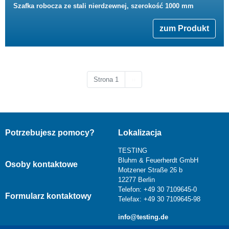
Szafka robocza ze stali nierdzewnej, szerokość 1000 mm
zum Produkt
Następna strona
Strona 1
››
Potrzebujesz pomocy?
Lokalizacja
TESTING
Bluhm & Feuerherdt GmbH
Osoby kontaktowe
Motzener Straße 26 b
12277 Berlin
Telefon: +49 30 7109645-0
Formularz kontaktowy
Telefax: +49 30 7109645-98
info@testing.de