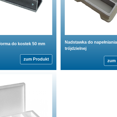
Nadstawka do napełniania
 forma do kostek 50 mm
trójdzielnej
zum Produkt
zum 