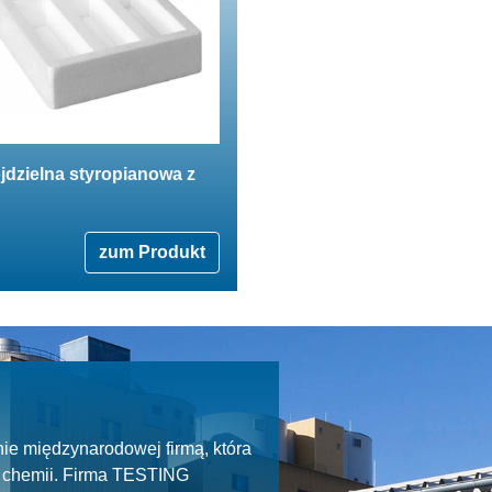
jdzielna styropianowa z
zum Produkt
ie międzynarodowej firmą, która
ie chemii. Firma TESTING