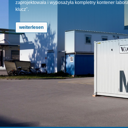
zaprojektowała i wyposażyła kompletny kontener labora
klucz".
weiterlesen