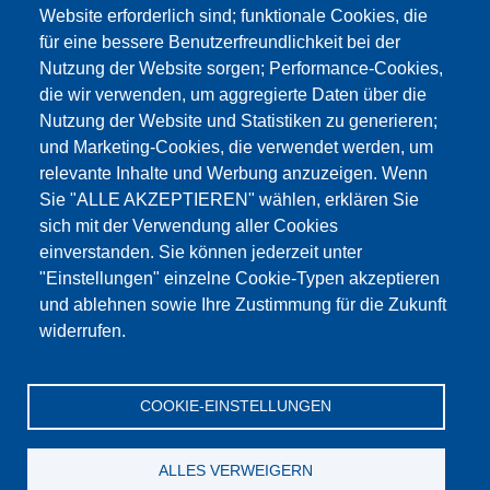
Website erforderlich sind; funktionale Cookies, die
für eine bessere Benutzerfreundlichkeit bei der
Nutzung der Website sorgen; Performance-Cookies,
die wir verwenden, um aggregierte Daten über die
Dieser Inhalt ist blockiert, da die Google Maps
Nutzung der Website und Statistiken zu generieren;
Cookies nicht akzeptiert wurden.
und Marketing-Cookies, die verwendet werden, um
relevante Inhalte und Werbung anzuzeigen. Wenn
NUR DIE GOOGLE MAPS COOKIES
Sie "ALLE AKZEPTIEREN" wählen, erklären Sie
AKZEPTIEREN.
sich mit der Verwendung aller Cookies
einverstanden. Sie können jederzeit unter
Alle Cookies akzeptieren
"Einstellungen" einzelne Cookie-Typen akzeptieren
und ablehnen sowie Ihre Zustimmung für die Zukunft
widerrufen.
Products
Aktualności
O nas
Sprzedaż
Serwis
COOKIE-EINSTELLUNGEN
References
Jobs
Kontakt
Ochrona danych
Dane firmy
OWS
Katalog
ALLES VERWEIGERN