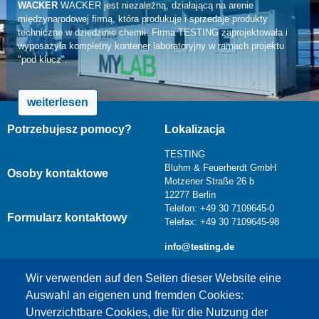
WACKER
WACKER jest niezależną, działającą na arenie
międzynarodowej firmą, która produkuje i sprzedaje produkty
techniczne w dziedzinie chemii. Firma TESTING zaprojektowała i
wyposażyła kompletny kontener laboratoryjny w ramach projektu
"pod klucz".
weiterlesen
Potrzebujesz pomocy?
Lokalizacja
TESTING
Bluhm & Feuerherdt GmbH
Osoby kontaktowe
Motzener Straße 26 b
12277 Berlin
Telefon: +49 30 7109645-0
Formularz kontaktowy
Telefax: +49 30 7109645-98
info@testing.de
Wir verwenden auf den Seiten dieser Website eine
Auswahl an eigenen und fremden Cookies:
Unverzichtbare Cookies, die für die Nutzung der