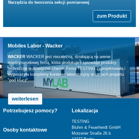
Narzędzia do tworzenia sekcji pomiarowej
zum Produkt
Mobiles Labor - Wacker
WACKER
WACKER jest niezależną, działającą na arenie
międzynarodowej firmą, która produkuje i sprzedaje produkty
techniczne w dziedzinie chemii. Firma TESTING zaprojektowała i
wyposażyła kompletny kontener laboratoryjny w ramach projektu
"pod klucz".
weiterlesen
Potrzebujesz pomocy?
Lokalizacja
TESTING
Bluhm & Feuerherdt GmbH
Osoby kontaktowe
Motzener Straße 26 b