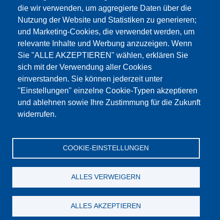
die wir verwenden, um aggregierte Daten über die
Dieser Inhalt ist blockiert, da die Google Maps
Nutzung der Website und Statistiken zu generieren;
Cookies nicht akzeptiert wurden.
und Marketing-Cookies, die verwendet werden, um
relevante Inhalte und Werbung anzuzeigen. Wenn
NUR DIE GOOGLE MAPS COOKIES
Sie "ALLE AKZEPTIEREN" wählen, erklären Sie
AKZEPTIEREN.
sich mit der Verwendung aller Cookies
einverstanden. Sie können jederzeit unter
Alle Cookies akzeptieren
"Einstellungen" einzelne Cookie-Typen akzeptieren
und ablehnen sowie Ihre Zustimmung für die Zukunft
widerrufen.
Products
Aktualności
O nas
Sprzedaż
Serwis
COOKIE-EINSTELLUNGEN
References
Jobs
Kontakt
Ochrona danych
Dane firmy
OWS
Katalog
ALLES VERWEIGERN
© Testing Bluhm & Feuerherdt GmbH
07.08.2026
ALLES AKZEPTIEREN
YouTube
-
Twitter
-
LinkedIn