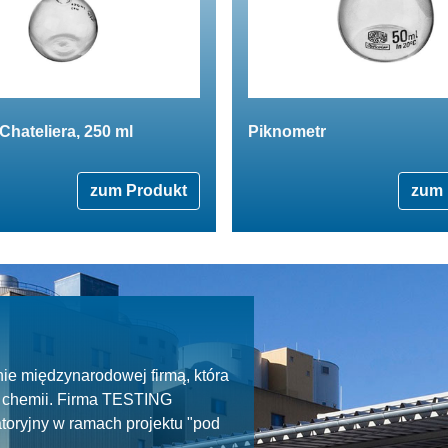
Chateliera, 250 ml
Piknometr
zum Produkt
zum 
ie międzynarodowej firmą, która
ie chemii. Firma TESTING
toryjny w ramach projektu "pod