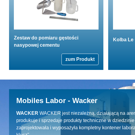
Zestaw do pomiaru gęstości
Kolba Le 
nasypowej cementu
zum Produkt
Mobiles Labor - Wacker
WACKER
WACKER jest niezależną, działającą na aren
produkuje i sprzedaje produkty techniczne w dziedzin
zaprojektowała i wyposażyła kompletny kontener labora
klucz".