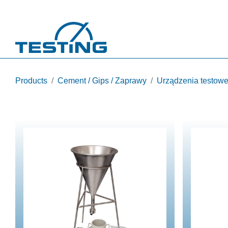
Przejdź do treści
Products
Cement / Gips / Zaprawy
Urządzenia testow