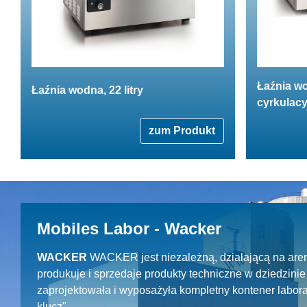
Łaźnia w
Łaźnia wodna, 22 litry
cyrkulacy
zum Produkt
Mobiles Labor - Wacker
WACKER
WACKER jest niezależną, działającą na aren
produkuje i sprzedaje produkty techniczne w dziedzin
zaprojektowała i wyposażyła kompletny kontener labora
klucz".