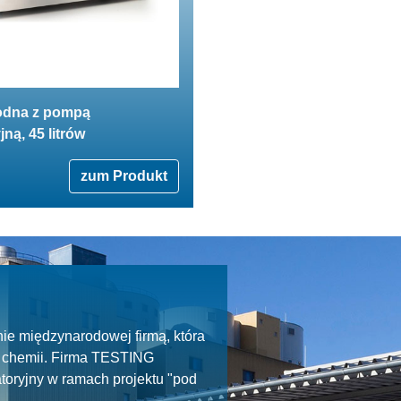
odna z pompą
jną, 45 litrów
zum Produkt
ie międzynarodowej firmą, która
ie chemii. Firma TESTING
toryjny w ramach projektu "pod