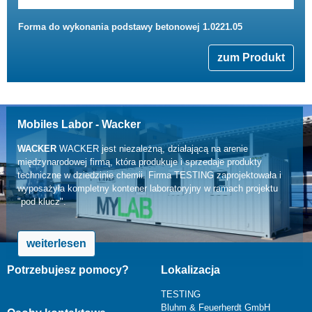
Forma do wykonania podstawy betonowej 1.0221.05
zum Produkt
Mobiles Labor - Wacker
WACKER
WACKER jest niezależną, działającą na arenie
międzynarodowej firmą, która produkuje i sprzedaje produkty
techniczne w dziedzinie chemii. Firma TESTING zaprojektowała i
wyposażyła kompletny kontener laboratoryjny w ramach projektu
"pod klucz".
weiterlesen
Potrzebujesz pomocy?
Lokalizacja
TESTING
Bluhm & Feuerherdt GmbH