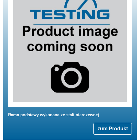
Rama podstawy wykonana ze stali nierdzewnej
zum Produkt