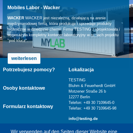
Mobiles Labor - Wacker
WACKER
WACKER jest niezależną, działającą na arenie
międzynarodowej firmą, która produkuje i sprzedaje produkty
techniczne w dziedzinie chemii. Firma TESTING zaprojektowała i
wyposażyła kompletny kontener laboratoryjny w ramach projektu
"pod klucz".
weiterlesen
Potrzebujesz pomocy?
Lokalizacja
TESTING
Bluhm & Feuerherdt GmbH
Osoby kontaktowe
Motzener Straße 26 b
12277 Berlin
Telefon: +49 30 7109645-0
Formularz kontaktowy
Telefax: +49 30 7109645-98
info@testing.de
Wir verwenden auf den Seiten dieser Website eine