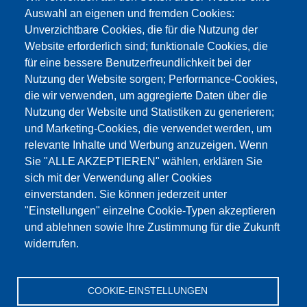
Auswahl an eigenen und fremden Cookies:
Unverzichtbare Cookies, die für die Nutzung der
Website erforderlich sind; funktionale Cookies, die
für eine bessere Benutzerfreundlichkeit bei der
Nutzung der Website sorgen; Performance-Cookies,
die wir verwenden, um aggregierte Daten über die
Dieser Inhalt ist blockiert, da die Google Maps
Nutzung der Website und Statistiken zu generieren;
Cookies nicht akzeptiert wurden.
und Marketing-Cookies, die verwendet werden, um
relevante Inhalte und Werbung anzuzeigen. Wenn
NUR DIE GOOGLE MAPS COOKIES
Sie "ALLE AKZEPTIEREN" wählen, erklären Sie
AKZEPTIEREN.
sich mit der Verwendung aller Cookies
einverstanden. Sie können jederzeit unter
Alle Cookies akzeptieren
"Einstellungen" einzelne Cookie-Typen akzeptieren
und ablehnen sowie Ihre Zustimmung für die Zukunft
widerrufen.
Products
Aktualności
O nas
Sprzedaż
Serwis
COOKIE-EINSTELLUNGEN
References
Jobs
Kontakt
Ochrona danych