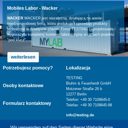
Mobiles Labor - Wacker
WACKER
WACKER jest niezależną, działającą na arenie
międzynarodowej firmą, która produkuje i sprzedaje produkty
techniczne w dziedzinie chemii. Firma TESTING zaprojektowała i
wyposażyła kompletny kontener laboratoryjny w ramach projektu
"pod klucz".
weiterlesen
Potrzebujesz pomocy?
Lokalizacja
TESTING
Bluhm & Feuerherdt GmbH
Osoby kontaktowe
Motzener Straße 26 b
12277 Berlin
Telefon: +49 30 7109645-0
Formularz kontaktowy
Telefax: +49 30 7109645-98
info@testing.de
Wir verwenden auf den Seiten dieser Website eine