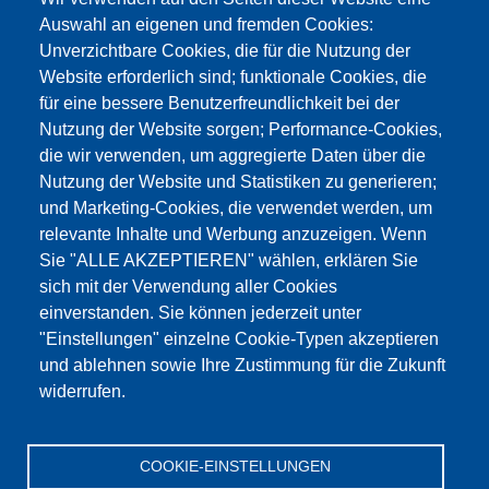
Auswahl an eigenen und fremden Cookies:
Unverzichtbare Cookies, die für die Nutzung der
Website erforderlich sind; funktionale Cookies, die
für eine bessere Benutzerfreundlichkeit bei der
Nutzung der Website sorgen; Performance-Cookies,
die wir verwenden, um aggregierte Daten über die
Dieser Inhalt ist blockiert, da die Google Maps
Nutzung der Website und Statistiken zu generieren;
Cookies nicht akzeptiert wurden.
und Marketing-Cookies, die verwendet werden, um
relevante Inhalte und Werbung anzuzeigen. Wenn
NUR DIE GOOGLE MAPS COOKIES
Sie "ALLE AKZEPTIEREN" wählen, erklären Sie
AKZEPTIEREN.
sich mit der Verwendung aller Cookies
einverstanden. Sie können jederzeit unter
Alle Cookies akzeptieren
"Einstellungen" einzelne Cookie-Typen akzeptieren
und ablehnen sowie Ihre Zustimmung für die Zukunft
widerrufen.
Products
Aktualności
O nas
Sprzedaż
Serwis
COOKIE-EINSTELLUNGEN
References
Jobs
Kontakt
Ochrona danych