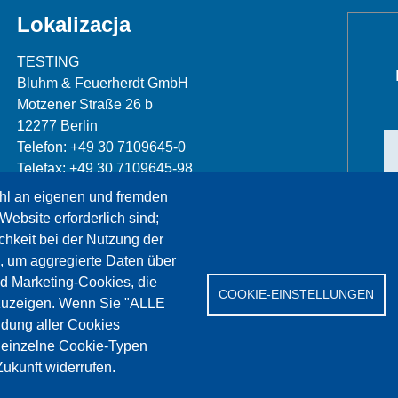
Lokalizacja
TESTING
Bluhm & Feuerherdt GmbH
Motzener Straße 26 b
12277 Berlin
Telefon: +49 30 7109645-0
Telefax: +49 30 7109645-98
hl an eigenen und fremden
info@testing.de
Website erforderlich sind;
chkeit bei der Nutzung der
, um aggregierte Daten über
nd Marketing-Cookies, die
COOKIE-EINSTELLUNGEN
zuzeigen. Wenn Sie "ALLE
dung aller Cookies
erwis
References
Jobs
Kontakt
Ochrona da
" einzelne Cookie-Typen
ukunft widerrufen.