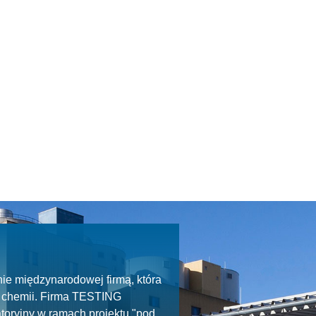
ie międzynarodowej firmą, która
ie chemii. Firma TESTING
toryjny w ramach projektu "pod