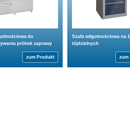
lgotnościowa do
Szafa wilgotnościowa na 1
ywania próbek zaprawy
tójdzielnych
zum Produkt
zum 