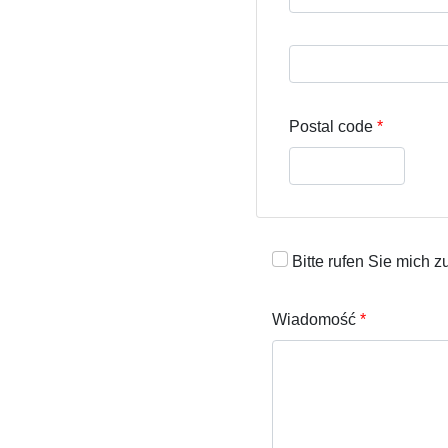
Street address line 3
Postal code
Bitte rufen Sie mich z
Wiadomość