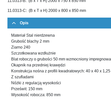
11.0313-B: (B x T x H) 2000 x 750 x 850 mm
11.0313-C: (B x T x H) 2000 x 800 x 850 mm
Opis
Materiał Stal nierdzewna
Grubość blachy 2 mm
Ziarno 240
Szczotkowana wzdłużnie
Blat roboczy o grubości 50 mm wzmocniony impregnowa
Okapnik na przedniej krawędzi
Konstrukcja nośna z profili kwadratowych: 40 x 40 x 1,2
Z szufladami
Nóżki z regulacją wysokości
Prześwit: 150 mm
Wysokość robocza: 850 mm