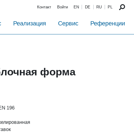
Контакт
Войти
EN
DE
RU
PL
с
Реализация
Сервис
Референции
блочная форма
 EN 196
келированная
тавок