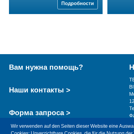
Подробности
Вам нужна помощь?
Н
T
B
Наши контакты >
М
1
Т
Форма запроса >
Ф
Wir verwenden auf den Seiten dieser Website eine Auswa
i
Cookies: Unverzichtbare Cookies, die für die Nutzung der 