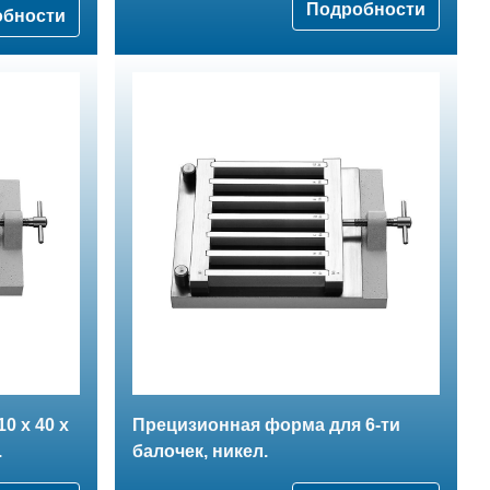
Подробности
обности
0 х 40 х
Прецизионная форма для 6-ти
.
балочек, никел.