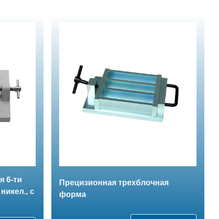
 6-ти
Прецизионная трехблочная
 никел., с
форма