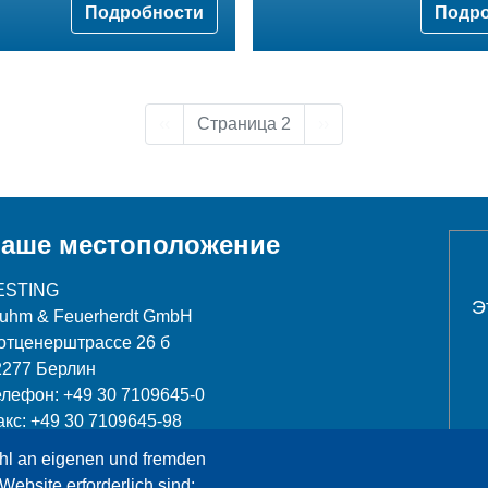
Подробности
Подр
Предыдущая страница
Следующая страниц
‹‹
Страница 2
››
аше местоположение
ESTING
Э
luhm & Feuerherdt GmbH
отценерштрассе 26 б
2277 Берлин
елефон: +49 30 7109645-0
акс: +49 30 7109645-98
hl an eigenen und fremden
nfo@testing.de
Website erforderlich sind;