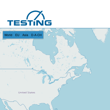
Перейти к основному содержанию
World
EU
Asia
D-A-CH