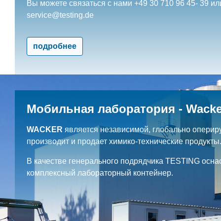
Вы можете связаться с нами +49 30 710 96 45- 39 ил
service@testing.de
подробнее
Мобильная лаборатория - Wacke
WACKER
является независимой, глобально оперир
производит и продает химико-технические продукты
В качестве генерального подрядчика TESTING осна
комплексный лабораторный контейнер.