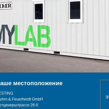
аше местоположение
ESTING
Э
luhm & Feuerherdt GmbH
отценерштрассе 26 б