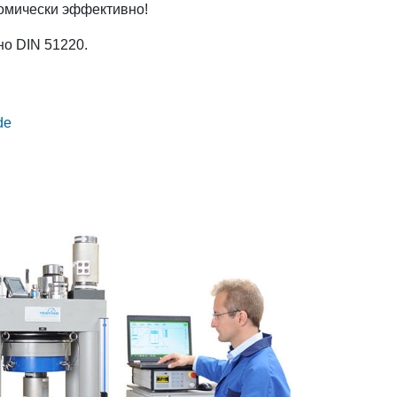
номически эффективно!
но DIN 51220.
de