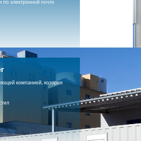
и по электронной почте
r
ующей компанией, которая
.
стил