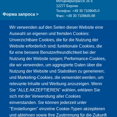
Мотценерштрассе 26 б
12277 Берлин
Телефон: +49 30 7109645-0
Форма запроса >
Факс: +49 30 7109645-98
info@testing.de
Wir verwenden auf den Seiten dieser Website eine
Auswahl an eigenen und fremden Cookies:
Unverzichtbare Cookies, die für die Nutzung der
Website erforderlich sind; funktionale Cookies, die
für eine bessere Benutzerfreundlichkeit bei der
Nutzung der Website sorgen; Performance-Cookies,
die wir verwenden, um aggregierte Daten über die
Этот материал заблокирован, потому что
Nutzung der Website und Statistiken zu generieren;
файлы cookie Google Maps не были приняты.
und Marketing-Cookies, die verwendet werden, um
relevante Inhalte und Werbung anzuzeigen. Wenn
НЕОБХОДИМО ПРИНЯТЬ ТОЛЬКО
Sie "ALLE AKZEPTIEREN" wählen, erklären Sie
ФАЙЛЫ COOKIE GOOGLE MAPS.
sich mit der Verwendung aller Cookies
einverstanden. Sie können jederzeit unter
Alle Cookies akzeptieren
"Einstellungen" einzelne Cookie-Typen akzeptieren
und ablehnen sowie Ihre Zustimmung für die Zukunft