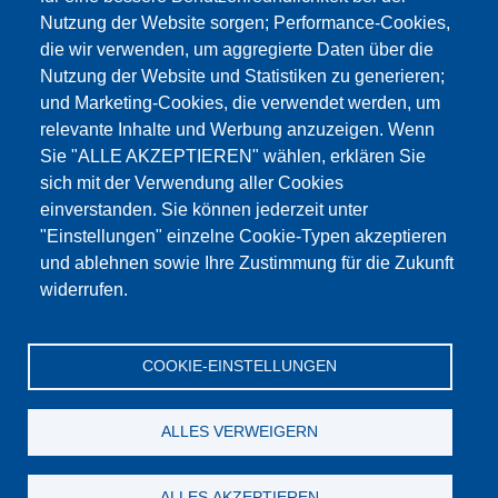
Nutzung der Website sorgen; Performance-Cookies,
die wir verwenden, um aggregierte Daten über die
Этот материал заблокирован, потому что
Nutzung der Website und Statistiken zu generieren;
файлы cookie Google Maps не были приняты.
und Marketing-Cookies, die verwendet werden, um
relevante Inhalte und Werbung anzuzeigen. Wenn
НЕОБХОДИМО ПРИНЯТЬ ТОЛЬКО
Sie "ALLE AKZEPTIEREN" wählen, erklären Sie
ФАЙЛЫ COOKIE GOOGLE MAPS.
sich mit der Verwendung aller Cookies
einverstanden. Sie können jederzeit unter
Alle Cookies akzeptieren
"Einstellungen" einzelne Cookie-Typen akzeptieren
und ablehnen sowie Ihre Zustimmung für die Zukunft
widerrufen.
Продукция
Новости
О нас
Реализация
Сервис
COOKIE-EINSTELLUNGEN
Референции
Jobs
Контакт
Защита данных
Выходные данные
GTC
Katalog
ALLES VERWEIGERN
© Testing Bluhm & Feuerherdt GmbH
05.08.2026
ALLES AKZEPTIEREN