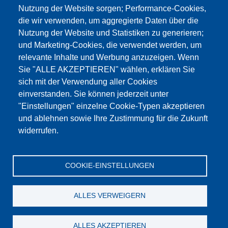
Nutzung der Website sorgen; Performance-Cookies,
die wir verwenden, um aggregierte Daten über die
Этот материал заблокирован, потому что
Nutzung der Website und Statistiken zu generieren;
файлы cookie Google Maps не были приняты.
und Marketing-Cookies, die verwendet werden, um
relevante Inhalte und Werbung anzuzeigen. Wenn
НЕОБХОДИМО ПРИНЯТЬ ТОЛЬКО
Sie "ALLE AKZEPTIEREN" wählen, erklären Sie
ФАЙЛЫ COOKIE GOOGLE MAPS.
sich mit der Verwendung aller Cookies
einverstanden. Sie können jederzeit unter
Alle Cookies akzeptieren
"Einstellungen" einzelne Cookie-Typen akzeptieren
und ablehnen sowie Ihre Zustimmung für die Zukunft
widerrufen.
Продукция
Новости
О нас
Реализация
Сервис
COOKIE-EINSTELLUNGEN
Референции
Jobs
Контакт
Защита данных
Выходные данные
GTC
Katalog
ALLES VERWEIGERN
© Testing Bluhm & Feuerherdt GmbH
07.08.2026
ALLES AKZEPTIEREN