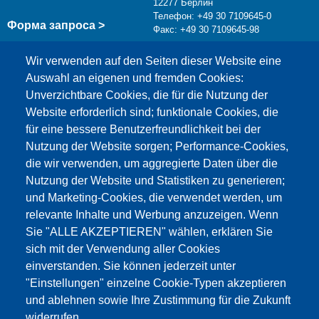
12277 Берлин
Телефон: +49 30 7109645-0
Форма запроса >
Факс: +49 30 7109645-98
info@testing.de
Wir verwenden auf den Seiten dieser Website eine
Auswahl an eigenen und fremden Cookies:
Unverzichtbare Cookies, die für die Nutzung der
Website erforderlich sind; funktionale Cookies, die
für eine bessere Benutzerfreundlichkeit bei der
Nutzung der Website sorgen; Performance-Cookies,
die wir verwenden, um aggregierte Daten über die
Этот материал заблокирован, потому что
Nutzung der Website und Statistiken zu generieren;
файлы cookie Google Maps не были приняты.
und Marketing-Cookies, die verwendet werden, um
relevante Inhalte und Werbung anzuzeigen. Wenn
НЕОБХОДИМО ПРИНЯТЬ ТОЛЬКО
Sie "ALLE AKZEPTIEREN" wählen, erklären Sie
ФАЙЛЫ COOKIE GOOGLE MAPS.
sich mit der Verwendung aller Cookies
einverstanden. Sie können jederzeit unter
Alle Cookies akzeptieren
"Einstellungen" einzelne Cookie-Typen akzeptieren
und ablehnen sowie Ihre Zustimmung für die Zukunft
widerrufen.