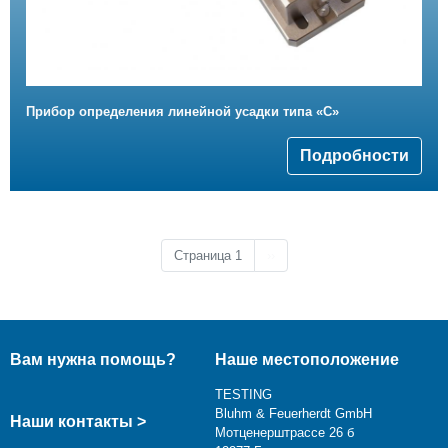
Прибор определения линейной усадки типа «С»
Подробности
Следующая страница
Страница 1
››
Вам нужна помощь?
Наше местоположение
TESTING
Bluhm & Feuerherdt GmbH
Наши контакты >
Мотценерштрассе 26 б