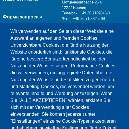
Мотценерштрассе 26 б
12277 Берлин
Телефон: +49 30 7109645-0
Форма запроса >
Факс: +49 30 7109645-98
info@testing.de
Wir verwenden auf den Seiten dieser Website eine
Auswahl an eigenen und fremden Cookies:
Unverzichtbare Cookies, die für die Nutzung der
Website erforderlich sind; funktionale Cookies, die
für eine bessere Benutzerfreundlichkeit bei der
Nutzung der Website sorgen; Performance-Cookies,
die wir verwenden, um aggregierte Daten über die
Этот материал заблокирован, потому что
Nutzung der Website und Statistiken zu generieren;
файлы cookie Google Maps не были приняты.
und Marketing-Cookies, die verwendet werden, um
relevante Inhalte und Werbung anzuzeigen. Wenn
НЕОБХОДИМО ПРИНЯТЬ ТОЛЬКО
Sie "ALLE AKZEPTIEREN" wählen, erklären Sie
ФАЙЛЫ COOKIE GOOGLE MAPS.
sich mit der Verwendung aller Cookies
einverstanden. Sie können jederzeit unter
Alle Cookies akzeptieren
"Einstellungen" einzelne Cookie-Typen akzeptieren
und ablehnen sowie Ihre Zustimmung für die Zukunft