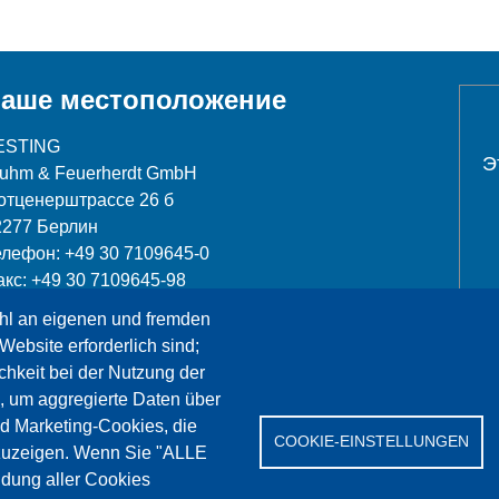
аше местоположение
ESTING
Э
luhm & Feuerherdt GmbH
отценерштрассе 26 б
2277 Берлин
елефон: +49 30 7109645-0
акс: +49 30 7109645-98
hl an eigenen und fremden
nfo@testing.de
Website erforderlich sind;
chkeit bei der Nutzung der
, um aggregierte Daten über
nd Marketing-Cookies, die
COOKIE-EINSTELLUNGEN
Сервис
Референции
Jobs
Контакт
Защит
zuzeigen. Wenn Sie "ALLE
dung aller Cookies