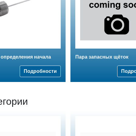
 определения начала
Пара запасных щёток
Подробности
Подр
егории