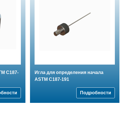
TM C187-
Игла для определения начала
ASTM C187-191
обности
Подробности