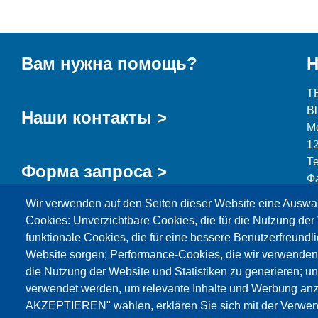
Вам нужна помощь?
Н
T
B
Наши контакты >
М
1
Т
Форма запроса >
Ф
Wir verwenden auf den Seiten dieser Website eine Auswa
i
Cookies: Unverzichtbare Cookies, die für die Nutzung der 
funktionale Cookies, die für eine bessere Benutzerfreundli
Website sorgen; Performance-Cookies, die wir verwenden
die Nutzung der Website und Statistiken zu generieren; u
Продукция
Новости
О нас
Реализация
verwendet werden, um relevante Inhalte und Werbung an
AKZEPTIEREN" wählen, erklären Sie sich mit der Verwen
Katalog