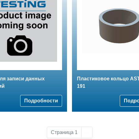
ля записи данных
Пластиковое кольцо AS
ий
191
Подробности
Подр
Следующая страница
Страница 1
››