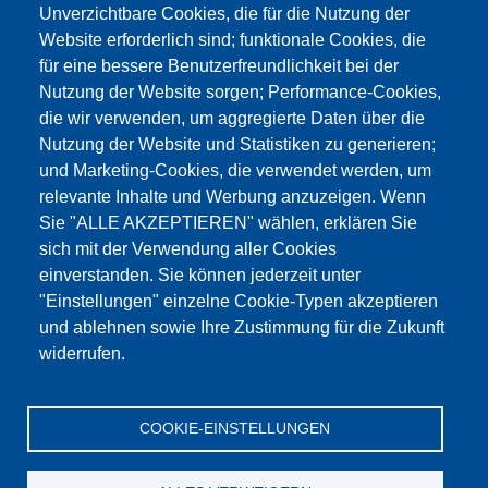
Unverzichtbare Cookies, die für die Nutzung der
Website erforderlich sind; funktionale Cookies, die
für eine bessere Benutzerfreundlichkeit bei der
Nutzung der Website sorgen; Performance-Cookies,
die wir verwenden, um aggregierte Daten über die
Этот материал заблокирован, потому что
Nutzung der Website und Statistiken zu generieren;
файлы cookie Google Maps не были приняты.
und Marketing-Cookies, die verwendet werden, um
relevante Inhalte und Werbung anzuzeigen. Wenn
НЕОБХОДИМО ПРИНЯТЬ ТОЛЬКО
Sie "ALLE AKZEPTIEREN" wählen, erklären Sie
ФАЙЛЫ COOKIE GOOGLE MAPS.
sich mit der Verwendung aller Cookies
einverstanden. Sie können jederzeit unter
Alle Cookies akzeptieren
"Einstellungen" einzelne Cookie-Typen akzeptieren
und ablehnen sowie Ihre Zustimmung für die Zukunft
widerrufen.
Продукция
Новости
О нас
Реализация
Сервис
COOKIE-EINSTELLUNGEN
Референции
Jobs
Контакт
Защита данных
Выходные данные
GTC
Katalog