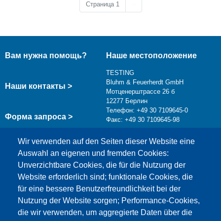
Следующая страница
Страница 1
››
Вам нужна помощь?
Наше местоположение
TESTING
Bluhm & Feuerherdt GmbH
Наши контакты >
Мотценерштрассе 26 б
12277 Берлин
Телефон: +49 30 7109645-0
Форма запроса >
Факс: +49 30 7109645-98
info@testing.de
Wir verwenden auf den Seiten dieser Website eine
Auswahl an eigenen und fremden Cookies:
Unverzichtbare Cookies, die für die Nutzung der
Website erforderlich sind; funktionale Cookies, die
für eine bessere Benutzerfreundlichkeit bei der
Nutzung der Website sorgen; Performance-Cookies,
die wir verwenden, um aggregierte Daten über die
Этот материал заблокирован, потому что