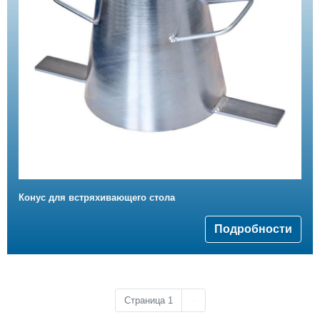
Конус для встряхивающего стола
Подробности
Следующая страница
Страница 1
››