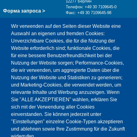
12277 Берлин
Телефон: +49 30 7109645-0
Форма запроса >
Факс: +49 30 7109645-98
info@testing.de
Wir verwenden auf den Seiten dieser Website eine
Auswahl an eigenen und fremden Cookies:
Unverzichtbare Cookies, die für die Nutzung der
Website erforderlich sind; funktionale Cookies, die
für eine bessere Benutzerfreundlichkeit bei der
Nutzung der Website sorgen; Performance-Cookies,
die wir verwenden, um aggregierte Daten über die
Этот материал заблокирован, потому что
Nutzung der Website und Statistiken zu generieren;
файлы cookie Google Maps не были приняты.
und Marketing-Cookies, die verwendet werden, um
relevante Inhalte und Werbung anzuzeigen. Wenn
НЕОБХОДИМО ПРИНЯТЬ ТОЛЬКО
Sie "ALLE AKZEPTIEREN" wählen, erklären Sie
ФАЙЛЫ COOKIE GOOGLE MAPS.
sich mit der Verwendung aller Cookies
einverstanden. Sie können jederzeit unter
Alle Cookies akzeptieren
"Einstellungen" einzelne Cookie-Typen akzeptieren
und ablehnen sowie Ihre Zustimmung für die Zukunft
widerrufen.