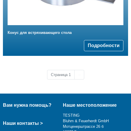
Конус для встряхивающего стола
Подробности
Следующая страница
Страница 1
››
Вам нужна помощь?
Наше местоположение
TESTING
Bluhm & Feuerherdt GmbH
Наши контакты >
Мотценерштрассе 26 б