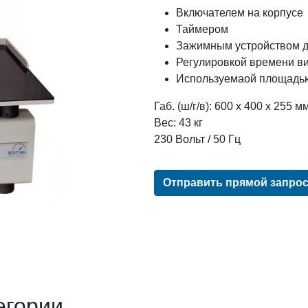
Включателем на корпусе
Таймером
Зажимным устройством 
Регулировкой времени ви
Используемаой площадью
Габ. (ш/г/в): 600 х 400 х 255 м
Вес: 43 кг
230 Вольт / 50 Гц
Отправить прямой запро
егории