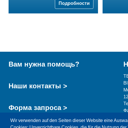
Подробности
Вам нужна помощь?
Н
T
B
Наши контакты >
М
1
Т
Форма запроса >
Ф
Wir verwenden auf den Seiten dieser Website eine Auswa
i
Cookies: Unverzichtbare Cookies, die für die Nutzung der 