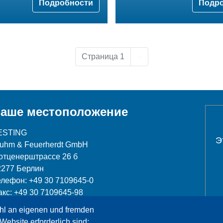
Подробности
Подр
Следующая страница
Страница 1
››
аше местоположение
ESTING
Э
luhm & Feuerherdt GmbH
отценерштрассе 26 б
2277 Берлин
елефон: +49 30 7109645-0
акс: +49 30 7109645-98
hl an eigenen und fremden
nfo@testing.de
Website erforderlich sind;