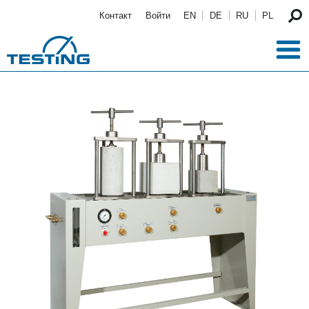
Перейти к основному содержанию
Контакт
Войти
EN
DE
RU
PL