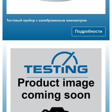
Тестовый прибор с калиброванным манометром
Подробности