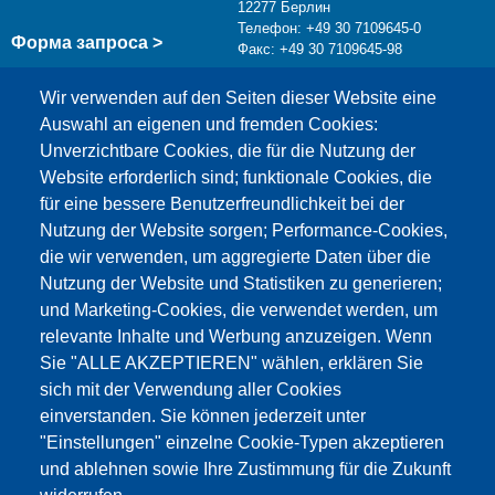
12277 Берлин
Телефон: +49 30 7109645-0
Форма запроса >
Факс: +49 30 7109645-98
info@testing.de
Wir verwenden auf den Seiten dieser Website eine
Auswahl an eigenen und fremden Cookies:
Unverzichtbare Cookies, die für die Nutzung der
Website erforderlich sind; funktionale Cookies, die
für eine bessere Benutzerfreundlichkeit bei der
Nutzung der Website sorgen; Performance-Cookies,
die wir verwenden, um aggregierte Daten über die
Этот материал заблокирован, потому что
Nutzung der Website und Statistiken zu generieren;
файлы cookie Google Maps не были приняты.
und Marketing-Cookies, die verwendet werden, um
relevante Inhalte und Werbung anzuzeigen. Wenn
НЕОБХОДИМО ПРИНЯТЬ ТОЛЬКО
Sie "ALLE AKZEPTIEREN" wählen, erklären Sie
ФАЙЛЫ COOKIE GOOGLE MAPS.
sich mit der Verwendung aller Cookies
einverstanden. Sie können jederzeit unter
Alle Cookies akzeptieren
"Einstellungen" einzelne Cookie-Typen akzeptieren
und ablehnen sowie Ihre Zustimmung für die Zukunft