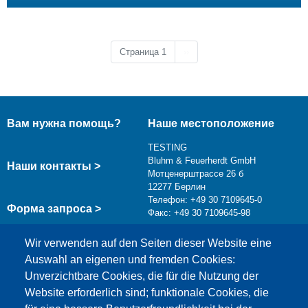
Следующая страница
Страница 1
››
Вам нужна помощь?
Наше местоположение
TESTING
Bluhm & Feuerherdt GmbH
Наши контакты >
Мотценерштрассе 26 б
12277 Берлин
Телефон: +49 30 7109645-0
Форма запроса >
Факс: +49 30 7109645-98
info@testing.de
Wir verwenden auf den Seiten dieser Website eine
Auswahl an eigenen und fremden Cookies:
Unverzichtbare Cookies, die für die Nutzung der
Website erforderlich sind; funktionale Cookies, die