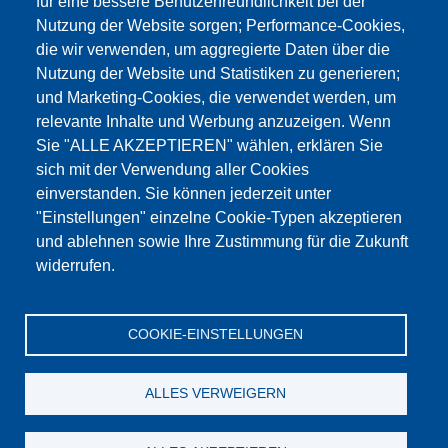
für eine bessere Benutzerfreundlichkeit bei der
Nutzung der Website sorgen; Performance-Cookies,
die wir verwenden, um aggregierte Daten über die
Этот материал заблокирован, потому что
Nutzung der Website und Statistiken zu generieren;
файлы cookie Google Maps не были приняты.
und Marketing-Cookies, die verwendet werden, um
relevante Inhalte und Werbung anzuzeigen. Wenn
НЕОБХОДИМО ПРИНЯТЬ ТОЛЬКО
Sie "ALLE AKZEPTIEREN" wählen, erklären Sie
ФАЙЛЫ COOKIE GOOGLE MAPS.
sich mit der Verwendung aller Cookies
einverstanden. Sie können jederzeit unter
Alle Cookies akzeptieren
"Einstellungen" einzelne Cookie-Typen akzeptieren
und ablehnen sowie Ihre Zustimmung für die Zukunft
widerrufen.
Продукция
Новости
О нас
Реализация
Сервис
COOKIE-EINSTELLUNGEN
Референции
Jobs
Контакт
Защита данных
Выходные данные
GTC
Katalog
ALLES VERWEIGERN
© Testing Bluhm & Feuerherdt GmbH
06.08.2026