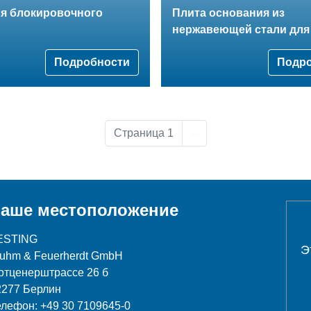
ля блокировочного
Плита основания из
нержавеющей стали для
Подробности
Подр
Следующая страница
Страница 1
››
аше местоположение
ESTING
Э
luhm & Feuerherdt GmbH
отценерштрассе 26 б
2277 Берлин
елефон: +49 30 7109645-0