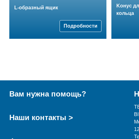
Kонус д
L-образный ящик
кольца
Подробности
Вам нужна помощь?
Н
T
B
Наши контакты >
М
1
Т