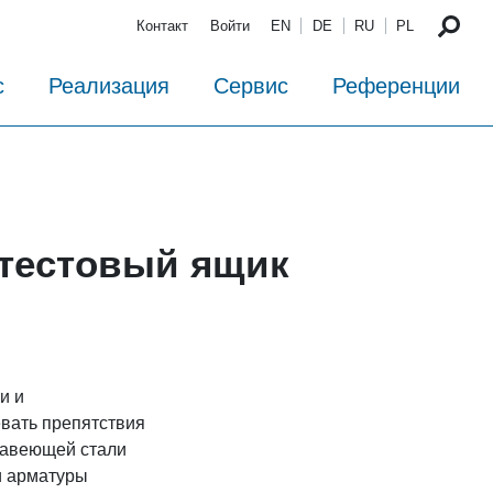
Контакт
Войти
EN
DE
RU
PL
с
Реализация
Сервис
Референции
тестовый ящик
и и
вать препятствия
жавеющей стали
и арматуры