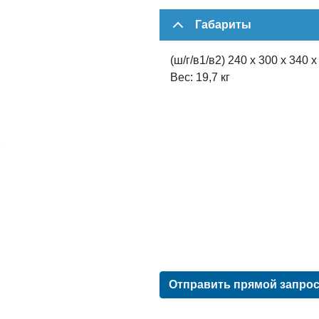
Габариты
(ш/г/в1/в2) 240 х 300 х 340 
Вес: 19,7 кг
Отправить прямой запро