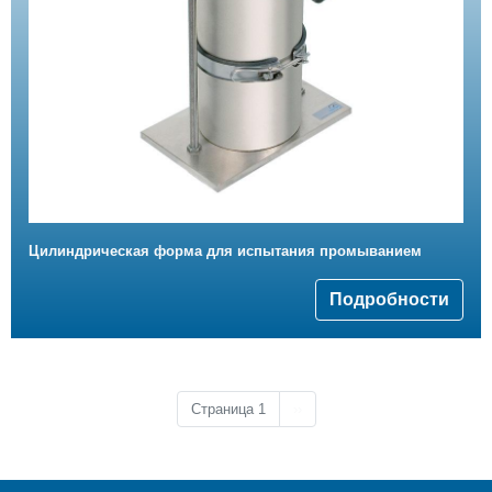
Цилиндрическая форма для испытания промыванием
Подробности
Следующая страница
Страница 1
››