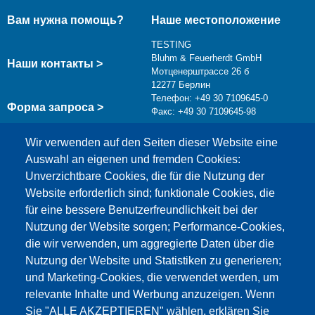
Вам нужна помощь?
Наше местоположение
TESTING
Bluhm & Feuerherdt GmbH
Наши контакты >
Мотценерштрассе 26 б
12277 Берлин
Телефон: +49 30 7109645-0
Форма запроса >
Факс: +49 30 7109645-98
info@testing.de
Wir verwenden auf den Seiten dieser Website eine
Auswahl an eigenen und fremden Cookies:
Unverzichtbare Cookies, die für die Nutzung der
Website erforderlich sind; funktionale Cookies, die
für eine bessere Benutzerfreundlichkeit bei der
Nutzung der Website sorgen; Performance-Cookies,
die wir verwenden, um aggregierte Daten über die
Этот материал заблокирован, потому что
Nutzung der Website und Statistiken zu generieren;
файлы cookie Google Maps не были приняты.
und Marketing-Cookies, die verwendet werden, um
relevante Inhalte und Werbung anzuzeigen. Wenn
НЕОБХОДИМО ПРИНЯТЬ ТОЛЬКО
Sie "ALLE AKZEPTIEREN" wählen, erklären Sie