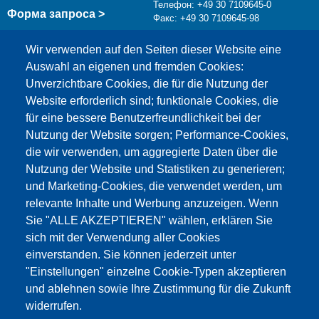
Телефон: +49 30 7109645-0
Форма запроса >
Факс: +49 30 7109645-98
info@testing.de
Wir verwenden auf den Seiten dieser Website eine
Auswahl an eigenen und fremden Cookies:
Unverzichtbare Cookies, die für die Nutzung der
Website erforderlich sind; funktionale Cookies, die
für eine bessere Benutzerfreundlichkeit bei der
Nutzung der Website sorgen; Performance-Cookies,
die wir verwenden, um aggregierte Daten über die
Этот материал заблокирован, потому что
Nutzung der Website und Statistiken zu generieren;
файлы cookie Google Maps не были приняты.
und Marketing-Cookies, die verwendet werden, um
relevante Inhalte und Werbung anzuzeigen. Wenn
НЕОБХОДИМО ПРИНЯТЬ ТОЛЬКО
Sie "ALLE AKZEPTIEREN" wählen, erklären Sie
ФАЙЛЫ COOKIE GOOGLE MAPS.
sich mit der Verwendung aller Cookies
einverstanden. Sie können jederzeit unter
Alle Cookies akzeptieren
"Einstellungen" einzelne Cookie-Typen akzeptieren
und ablehnen sowie Ihre Zustimmung für die Zukunft
widerrufen.