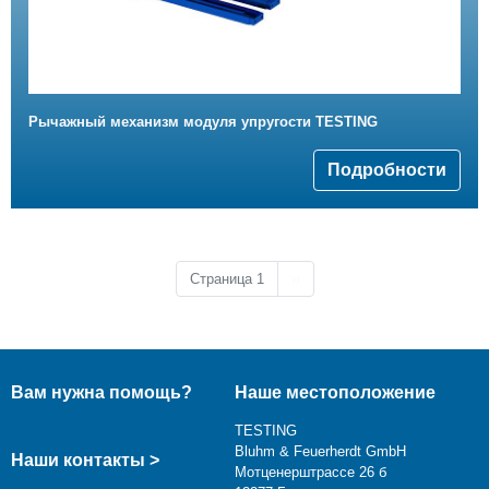
Рычажный механизм модуля упругости TESTING
Подробности
Следующая страница
Страница 1
››
Вам нужна помощь?
Наше местоположение
TESTING
Bluhm & Feuerherdt GmbH
Наши контакты >
Мотценерштрассе 26 б