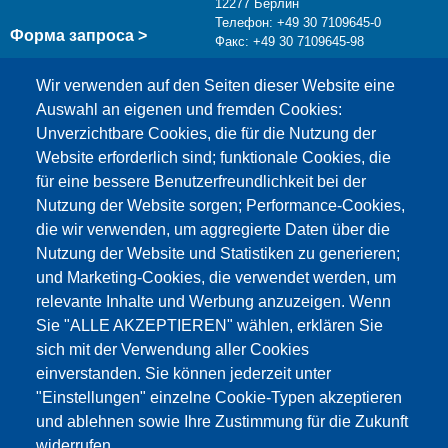
12277 Берлин
Телефон: +49 30 7109645-0
Форма запроса >
Факс: +49 30 7109645-98
info@testing.de
Wir verwenden auf den Seiten dieser Website eine
Auswahl an eigenen und fremden Cookies:
Unverzichtbare Cookies, die für die Nutzung der
Website erforderlich sind; funktionale Cookies, die
für eine bessere Benutzerfreundlichkeit bei der
Nutzung der Website sorgen; Performance-Cookies,
die wir verwenden, um aggregierte Daten über die
Этот материал заблокирован, потому что
Nutzung der Website und Statistiken zu generieren;
файлы cookie Google Maps не были приняты.
und Marketing-Cookies, die verwendet werden, um
relevante Inhalte und Werbung anzuzeigen. Wenn
НЕОБХОДИМО ПРИНЯТЬ ТОЛЬКО
Sie "ALLE AKZEPTIEREN" wählen, erklären Sie
ФАЙЛЫ COOKIE GOOGLE MAPS.
sich mit der Verwendung aller Cookies
einverstanden. Sie können jederzeit unter
Alle Cookies akzeptieren
"Einstellungen" einzelne Cookie-Typen akzeptieren
und ablehnen sowie Ihre Zustimmung für die Zukunft
widerrufen.