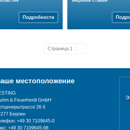
 пластик
Мерный стакан
Подробности
Подр
Следующая страница
Страница 1
››
аше местоположение
ESTING
Э
luhm & Feuerherdt GmbH
отценерштрассе 26 б
2277 Берлин
елефон: +49 30 7109645-0
акс: +49 30 7109645-98