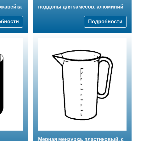
ржавейка
поддоны для замесов, алюминий
обности
Подробности
Мерная мензурка, пластиковый, с