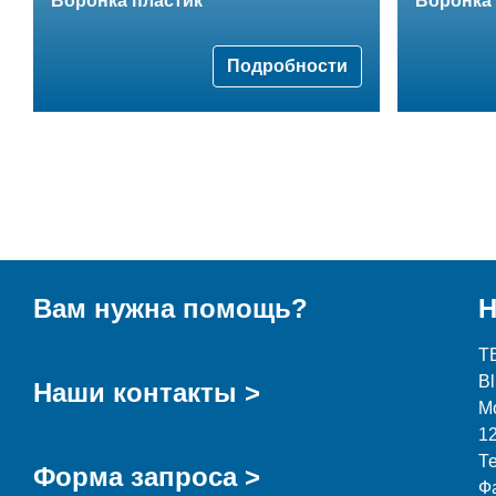
Воронка пластик
Воронка
Подробности
Вам нужна помощь?
Н
T
B
Наши контакты >
М
1
Т
Форма запроса >
Ф