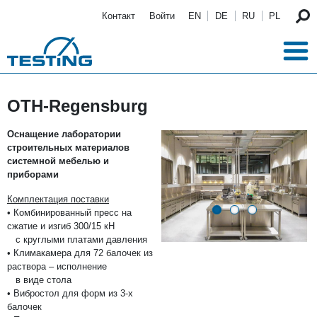
Перейти к основному содержанию
Контакт
Войти
EN
DE
RU
PL
OTH-Regensburg
Оснащение лаборатории
строительных материалов
системной мебелью и
приборами
Комплектация поставки
• Комбинированный пресс на
сжатие и изгиб 300/15 кН
с круглыми платами давления
• Климакамера для 72 балочек из
раствора – исполнение
в виде стола
• Вибростол для форм из 3-х
балочек