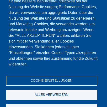
für eine bessere Benutzerfreundlichkeit bei der
Nutzung der Website sorgen; Performance-Cookies,
die wir verwenden, um aggregierte Daten über die
Этот материал заблокирован, потому что
Nutzung der Website und Statistiken zu generieren;
файлы cookie Google Maps не были приняты.
und Marketing-Cookies, die verwendet werden, um
relevante Inhalte und Werbung anzuzeigen. Wenn
НЕОБХОДИМО ПРИНЯТЬ ТОЛЬКО
Sie "ALLE AKZEPTIEREN" wählen, erklären Sie
ФАЙЛЫ COOKIE GOOGLE MAPS.
sich mit der Verwendung aller Cookies
einverstanden. Sie können jederzeit unter
Alle Cookies akzeptieren
"Einstellungen" einzelne Cookie-Typen akzeptieren
und ablehnen sowie Ihre Zustimmung für die Zukunft
widerrufen.
Продукция
Новости
О нас
Реализация
Сервис
COOKIE-EINSTELLUNGEN
Референции
Jobs
Контакт
Защита данных
Выходные данные
GTC
Katalog
ALLES VERWEIGERN
© Testing Bluhm & Feuerherdt GmbH
07.08.2026