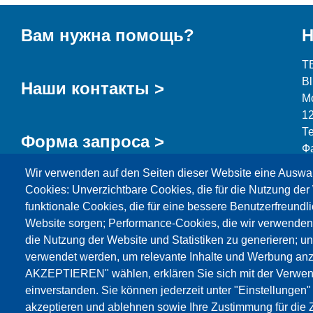
Вам нужна помощь?
Н
T
B
Наши контакты >
М
1
Т
Форма запроса >
Ф
Wir verwenden auf den Seiten dieser Website eine Auswa
i
Cookies: Unverzichtbare Cookies, die für die Nutzung der 
funktionale Cookies, die für eine bessere Benutzerfreundli
Website sorgen; Performance-Cookies, die wir verwenden
die Nutzung der Website und Statistiken zu generieren; u
Продукция
Новости
О нас
Реализация
verwendet werden, um relevante Inhalte und Werbung an
AKZEPTIEREN" wählen, erklären Sie sich mit der Verwen
Katalog
einverstanden. Sie können jederzeit unter "Einstellungen
akzeptieren und ablehnen sowie Ihre Zustimmung für die Z