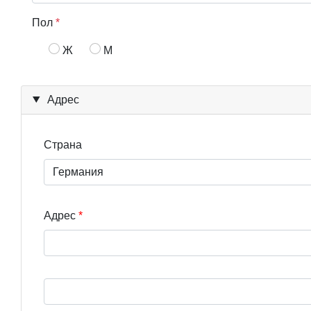
Пол
*
Ж
М
Адрес
Страна
Адрес
Street address line 3