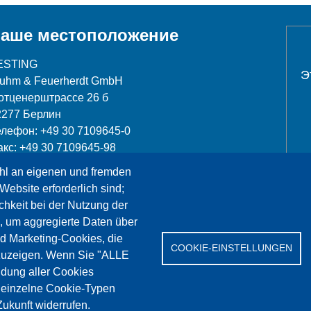
аше местоположение
ESTING
Э
luhm & Feuerherdt GmbH
отценерштрассе 26 б
2277 Берлин
елефон: +49 30 7109645-0
акс: +49 30 7109645-98
hl an eigenen und fremden
nfo@testing.de
Website erforderlich sind;
chkeit bei der Nutzung der
, um aggregierte Daten über
nd Marketing-Cookies, die
COOKIE-EINSTELLUNGEN
Сервис
Референции
Jobs
Контакт
Защит
zuzeigen. Wenn Sie "ALLE
dung aller Cookies
" einzelne Cookie-Typen
ukunft widerrufen.