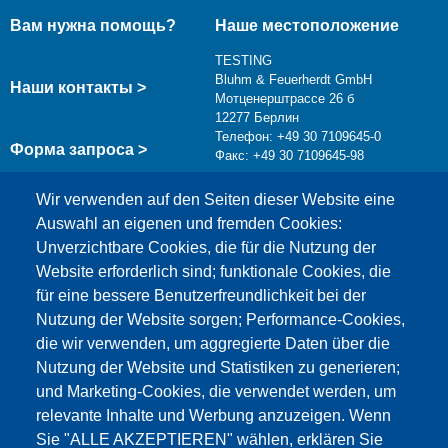
Вам нужна помощь?
Наше местоположение
TESTING
Bluhm & Feuerherdt GmbH
Наши контакты >
Мотценерштрассе 26 б
12277 Берлин
Телефон: +49 30 7109645-0
Форма запроса >
Факс: +49 30 7109645-98
info@testing.de
Wir verwenden auf den Seiten dieser Website eine
Auswahl an eigenen und fremden Cookies:
Unverzichtbare Cookies, die für die Nutzung der
Website erforderlich sind; funktionale Cookies, die
für eine bessere Benutzerfreundlichkeit bei der
Nutzung der Website sorgen; Performance-Cookies,
die wir verwenden, um aggregierte Daten über die
Этот материал заблокирован, потому что
Nutzung der Website und Statistiken zu generieren;
файлы cookie Google Maps не были приняты.
und Marketing-Cookies, die verwendet werden, um
relevante Inhalte und Werbung anzuzeigen. Wenn
НЕОБХОДИМО ПРИНЯТЬ ТОЛЬКО
Sie "ALLE AKZEPTIEREN" wählen, erklären Sie