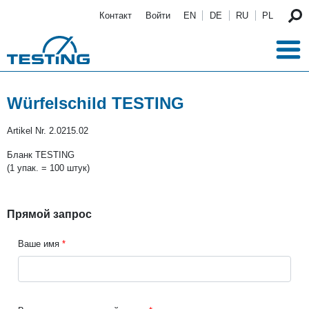
Перейти к основному содержанию
Контакт
Войти
EN
DE
RU
PL
Würfelschild TESTING
Artikel Nr.
2.0215.02
Бланк TESTING
(1 упак. = 100 штук)
Прямой запрос
Ваше имя