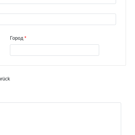
Город
urück